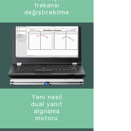
frekansı
değiştirebilme
Yeni nesil
dual yanıt
algılama
motoru