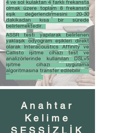
4 ve sol kulaktan 4 farklı frekansta
olmak üzere toplam 8 frekansta
eşik değerlendirmesini 20-30
dakikadan kısa bir sürede
belirlemektedir.
ASSR testi yapılarak belirlenen
yaklaşık odyogram eşikleri direkt
olarak Interacoustics Affinity ve
Callisto işitme cihazı test ve
analizörlerinde kullanılan DSLv5
işitme cihazı uygulama
algoritmasına transfer edilebilir.
Anahtar
Kelime
SESSİZLİK