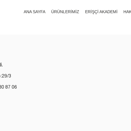
ANA SAYFA
ÜRÜNLERİMİZ
ERİŞÇİ AKADEMİ
HAK
i.
o:29/3
30 87 06