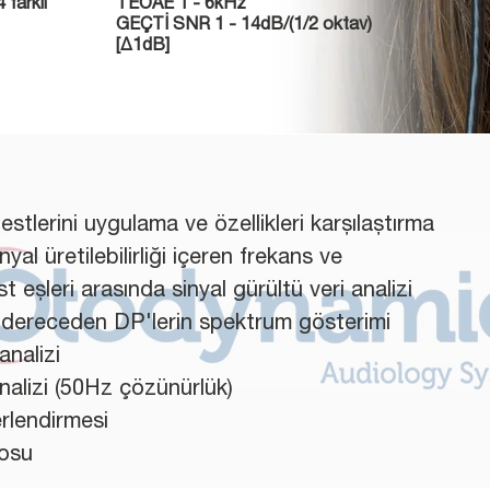
 farklı
TEOAE 1 - 6kHz
GEÇTİ SNR 1 - 14dB/(1/2 oktav)
[Δ1dB]
lerini uygulama ve özellikleri karşılaştırma
al üretilebilirliği içeren frekans ve
 eşleri arasında sinyal gürültü veri analizi
 dereceden DP'lerin spektrum gösterimi
analizi
alizi (50Hz çözünürlük)
rlendirmesi
losu