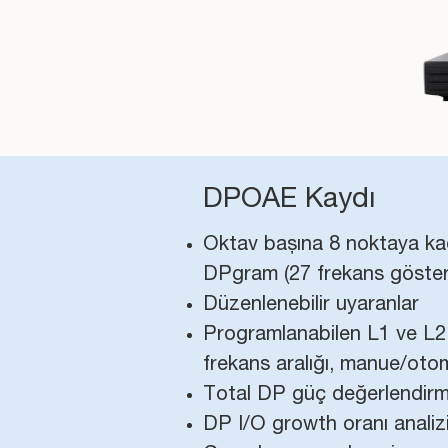
DPOAE Kaydı
Oktav başına 8 noktaya kad
DPgram (27 frekans gösteril
Düzenlenebilir uyaranlar
Programlanabilen L1 ve L2 s
frekans aralığı, manue/otoma
Total DP güç değerlendirm
DP I/O growth oranı analiz