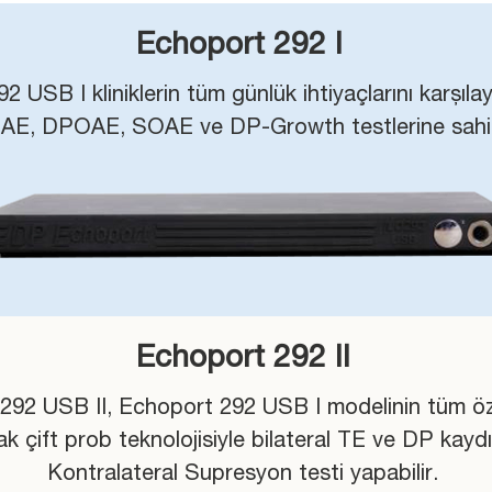
Echoport 292 I
 USB I kliniklerin tüm günlük ihtiyaçlarını karşıl
E, DPOAE, SOAE ve DP-Growth testlerine sahip
Echoport 292 II
292 USB II, Echoport 292 USB I modelinin tüm öze
ak çift prob teknolojisiyle bilateral TE ve DP kaydı 
Kontralateral Supresyon testi yapabilir.