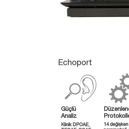
Echoport
Güçlü
Düzenlene
Analiz
Protokoll
14 değişken
Klinik DPOAE,