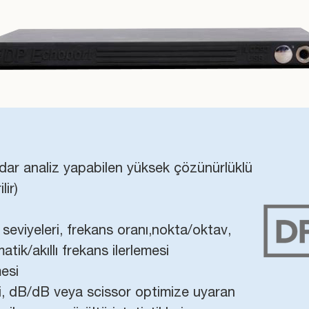
ar analiz yapabilen yüksek çözünürlüklü
ir)
eviyeleri, frekans oranı,nokta/oktav,
tik/akıllı frekans ilerlemesi
esi
i, dB/dB veya scissor optimize uyaran