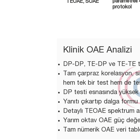
parametreli 4
TEOAE, SOAE
protokol
Klinik OAE Analizi
DP-DP, TE-DP ve TE-TE test
Tam çarpraz korelasyon, siny
hem tek bir test hem de test
DP testi esnasında yüksek
Yanıtı çıkartıp dalga formu 
Detaylı TEOAE spektrum an
Yarım oktav OAE güç değe
Tam nümerik OAE veri tab