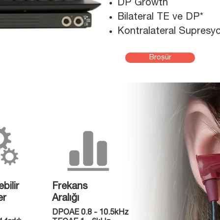
DP Growth
Bilateral TE ve DP*
Kontralateral Supresy
Broşür
bilir
Frekans
er
Aralığı
DPOAE 0.8 - 10.5kHz