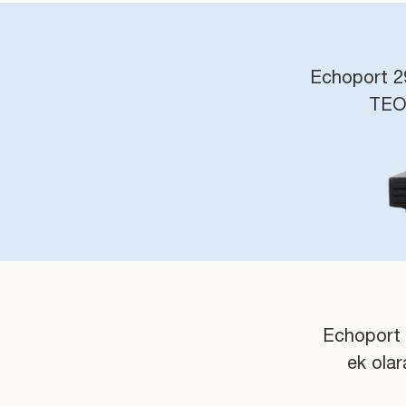
Echoport 292
TEOA
Echoport 
ek olar