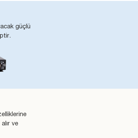
ayacak güçlü
tir.
lliklerine
alır ve