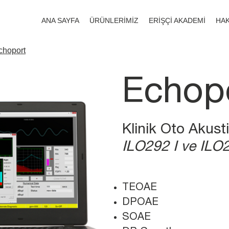
ANA SAYFA
ÜRÜNLERİMİZ
ERİŞÇİ AKADEMİ
HAK
choport
Echop
Klinik Oto Akust
ILO292 I ve ILO2
TEOAE
DPOAE
SOAE