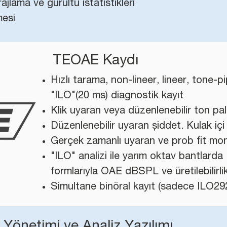
lama ve gürültü istatistikleri
mesi
TEOAE Kaydı
Hızlı tarama, non-lineer, lineer, tone-p
"ILO"(20 ms) diagnostik kayıt
Klik uyaran veya düzenlenebilir ton pa
Düzenlenebilir uyaran şiddet. Kulak içi
Gerçek zamanlı uyaran ve prob fit mo
"ILO" analizi ile yarım oktav bantlard
formlarıyla OAE dBSPL ve üretilebilirl
Simultane binöral kayıt (sadece ILO292