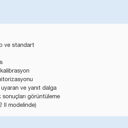
ip ve standart
ls
 kalibrasyon
nitorizasyonu
a uyaran ve yanıt dalga
ik sonuçları görüntüleme
 II modelinde)