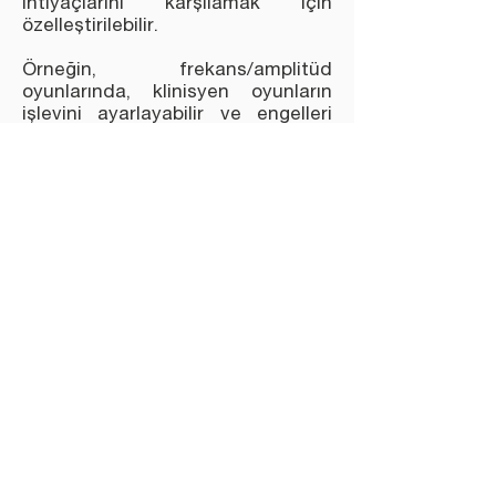
ihtiyaçlarını karşılamak için
özelleştirilebilir.
Örneğin, frekans/amplitüd
oyunlarında, klinisyen oyunların
işlevini ayarlayabilir ve engelleri
veya hedefleri konumlandırmak
için seçenekler ayarlarını
kullanabilir.
Frekans veya amplitüd kontrolü
artırımları, oyunun zorluk seviyesi
artırarak, karakterin hızını
değiştirerek ya da oyunun süresini
değiştirerek teşvik edilebilir.