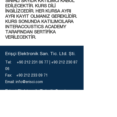
SINIRLI SAYIDA KATILIMCI KABUL
EDİLECEKTİR. KURS DİLİ
İNGİLİZCEDİR. HER KURSA AYRI
AYRI KAYIT OLMANIZ GEREKLİDİR.
KURS SONUNDA KATILIMCILARA
INTERACOUSTICS ACADEMY
TARAFINDAN SERTİFİKA
VERİLECEKTİR.
Erişçi Elektronik San. Tic. Ltd. Şti.
Tel:
+90 212 231 06 77
|
+90 212 230 87
06
Fax:
+90 212 233 09 71
Email:
info@erisci.com
Erişçi Elektronik Teknik Servis
Tel:
+90 212 241 08 74
|
+90 212 233 40
80
Fax:
+90 212 233 62 52